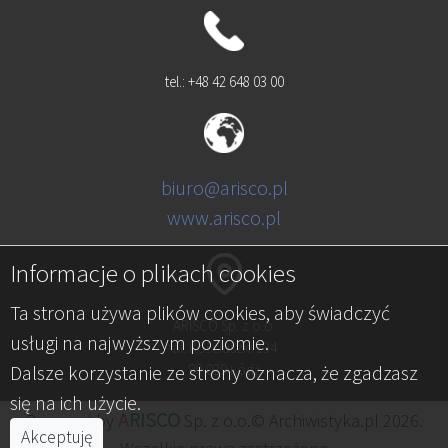
tel.: +48 42 648 03 00
biuro@arisco.pl
www.arisco.pl
Informacje o plikach cookies
Ta strona używa plików cookies, aby świadczyć
ARISCO Sp. z o.o.
usługi na najwyższym poziomie.
al. Kościuszki 134
Dalsze korzystanie ze strony oznacza, że zgadzasz
90-029 Łódź
się na ich użycie.
A
RISCO
Powered by
Sp. z o.o.© Archiwistyka.pl 2026.
Akceptuję