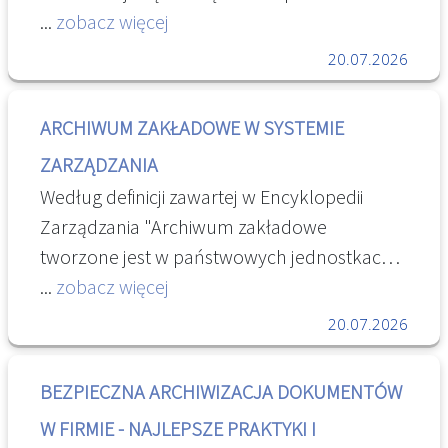
funkcjonowania każdej firmy. Dla wielu
...
zobacz więcej
brakiem archiwizacji danych
zakładów i przedsiębiorstw, utrzymanie
20.07.2026
porządku w archiwum zakładowym może
stanowić wyzwanie, zwłaszcza w przypadku
ARCHIWUM ZAKŁADOWE W SYSTEMIE
rosnącej ilości dokumentów i ograniczonej
ZARZĄDZANIA
przestrzeni. Jednym z kluczowych
Według definicji zawartej w Encyklopedii
elementów skutecznego archiwizowania jest
Zarządzania "Archiwum zakładowe
wybór odpowiednich regałów do archiwum
tworzone jest w państwowych jednostkach
zakładowego. [...] " Regały do archiwum
organizacyjnych, jednostkach samorządu
...
zobacz więcej
zakładowego — jakie najlepiej wybrać? -
terytorialnego oraz innych samorządowych
Silesia Meble
20.07.2026
jednostkach organizacyjnych, w których
powstają materiały archiwalne (P. Thiem
BEZPIECZNA ARCHIWIZACJA DOKUMENTÓW
2016, s. 11) Może być komórką organizacyjną
W FIRMIE - NAJLEPSZE PRAKTYKI I
bądź samodzielnym stanowiskiem. W