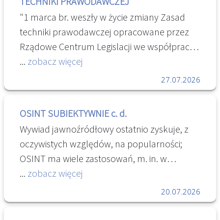
TECHNIKI PRAWODAWCZEJ
dokumentacji osobowej lub osobowej i
"1 marca br. weszły w życie zmiany Zasad
płacowej pracowników tych zakładów). [...]
techniki prawodawczej opracowane przez
" Baza zlikwidowanych lub
Rządowe Centrum Legislacji we współpracy
przekształconych zakładów pracy - ZUS
z przedstawicielami Kancelarii Sejmu,
...
zobacz więcej
Kancelarii Senatu i Kancelarii Prezesa Rady
27.07.2026
Ministrów.Z uwagi na szeroki zakres
wprowadzanych zmian Rządowe Centrum
OSINT SUBIEKTYWNIE c. d.
Legislacji przygotowało tekst ujednolicony
Wywiad jawnoźródłowy ostatnio zyskuje, z
rozporządzenia Prezesa Rady Ministrów z
oczywistych względów, na popularności;
dnia 20 czerwca 2002 r. w sprawie „Zasad
OSINT ma wiele zastosowań, m. in. w
techniki prawodawczej” Dziennik Ustaw 2026
administracji czy biznesie. W Internecie jest
...
zobacz więcej
r. poz. 100Rządowe Centrum Legislacji
dostępnych wiele, darmowych i
20.07.2026
prowadzi obecnie prace nad
komercyjnych, platform i narzędzi, ale
przygotowaniem publikacji w formie
mamy też do dyspozycji kilkusetstronicowy