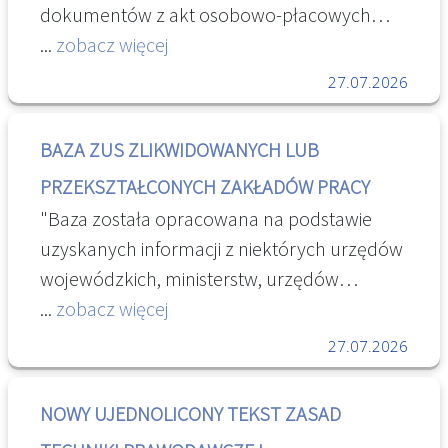
dokumentów z akt osobowo-płacowych
należy sprawdzić, czy dokumentacja
...
zobacz więcej
spółdzielni jest przechowywana przez
27.07.2026
Archiwum KRS. [...] " Informacje pomocne
przy poszukiwaniu dokumentacji
BAZA ZUS ZLIKWIDOWANYCH LUB
pracowniczej
PRZEKSZTAŁCONYCH ZAKŁADÓW PRACY
"Baza została opracowana na podstawie
uzyskanych informacji z niektórych urzędów
wojewódzkich, ministerstw, urzędów
centralnych oraz archiwów państwowych,
...
zobacz więcej
zawiera ułożone w porządku alfabetycznym
27.07.2026
informacje na temat zlikwidowanych bądź
przekształconych zakładów pracy (zawiera
NOWY UJEDNOLICONY TEKST ZASAD
m.in. informacje o miejscu przechowywania