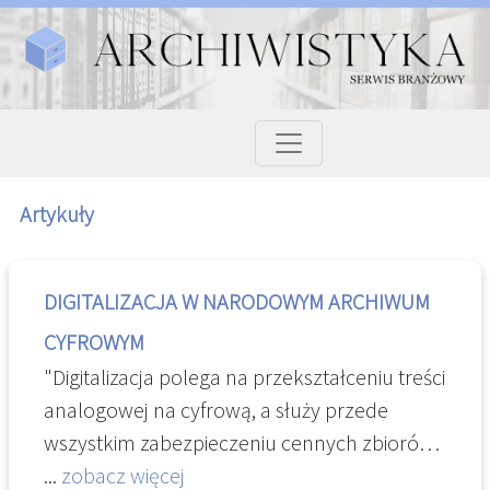
Artykuły
DIGITALIZACJA W NARODOWYM ARCHIWUM
CYFROWYM
"Digitalizacja polega na przekształceniu treści
analogowej na cyfrową, a służy przede
wszystkim zabezpieczeniu cennych zbiorów
archiwalnych w formie cyfrowej, a następnie
...
zobacz więcej