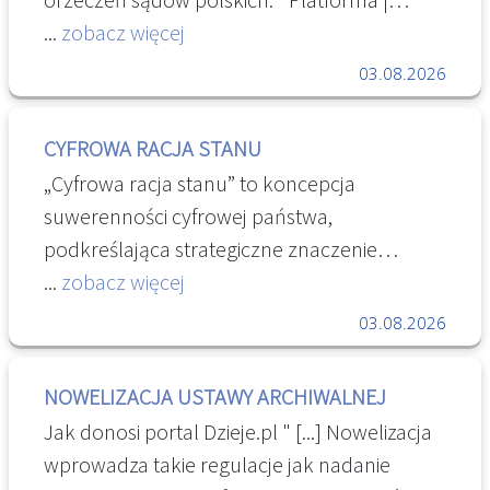
blockchain AI i angielski na poziomie B2. CV
CaseBox AI
...
zobacz więcej
archiwista – zobacz wzór!
03.08.2026
CYFROWA RACJA STANU
„Cyfrowa racja stanu” to koncepcja
suwerenności cyfrowej państwa,
podkreślająca strategiczne znaczenie
kontroli nad infrastrukturą cyfrową, danymi i
...
zobacz więcej
technologiami dla bezpieczeństwa, rozwoju
03.08.2026
gospodarczego i polityki
przemysłowej. Cyfrowa racja stanu — raport
NOWELIZACJA USTAWY ARCHIWALNEJ
o suwerenności cyfrowej | Polska Chmura
Jak donosi portal Dzieje.pl " [...] Nowelizacja
wprowadza takie regulacje jak nadanie