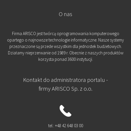
uzasadniającymi prawo do świadczeń na
O nas
zasadach określonych w rozporządzeniu są
okresy, w których praca w szczególnych
warunkach lub w szczególnym charakterze
Firma ARISCO jest twórcą oprogramowania komputerowego
była wykonywana stale i w pełnym wymiarze
opartego o najnowsze technologie informatyczne. Nasze systemy
przeznaczone są przede wszystkim dla jednostek budżetowych.
czasu pracy obowiązującym na danym
Działamy nieprzerwanie od 1989 r. Obecnie z naszych produktów
stanowisku pracy. [...] " Jak udowodnić, że
korzysta ponad 3600 instytucji.
pracowałeś w szczególnych warunkach? –
Wbrew ZUS – Prawnik ZUS Kraków,
Kontakt do administratora portalu -
Odwołanie od decyzji ZUS
firmy ARISCO Sp. z o.o.
tel.: +48 42 648 03 00