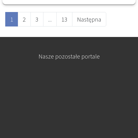
się do przepisów ustawy o emeryturach i
rentach z Funduszu Ubezpieczeń
1
2
3
...
13
Następna
Społecznych, gdzie wskazano, że rodzaje
prac lub stanowisk oraz warunki, na
podstawie których osobom wymienionym w
art. 32 ust. 2 i 3 przysługuje prawo do
Nasze pozostałe portale
emerytury, ustala się na podstawie
przepisów dotychczasowych (ust. 4 art. 32).
Przepisy dotychczasowe to rozporządzenie
Rady Ministrów z dnia 7 lutego 1983 r. w
sprawie wieku emerytalnego pracowników
zatrudnionych w szczególnych warunkach
lub w szczególnym charakterze (Dz. U. Nr 8,
poz. 43 ze zm.). Natomiast w myśl § 2 ust. 1
tego rozporządzenia – okresami pracy