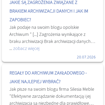
książkowej. W najbliższym czasie zostanie
JAKIE SĄ ZAGROŻENIA ZWIĄZANE Z
zbiór linków, zawierający większość
także zorganizowany cykl szkoleń
BRAKIEM ARCHIWIZACJI DANYCH I JAK IM
osintowych aplikacji. OSINT Toolkit – i-
poświęcony omówieniu wprowadzonych
ZAPOBIEC?
intelligence
zmian. [...] " Aktualizacja przepisów: Nowy
Jak podaje na swoim blogu opolskie
tekst ujednolicony Zasad techniki
Archiwum " [...] Zagrożenia wynikające z
prawodawczej | Rządowe Centrum Legislacji
braku archiwizacji Brak archiwizacji danych
niesie ze sobą wiele zagrożeń. Utrata danych
...
zobacz więcej
może prowadzić do poważnych
20.07.2026
konsekwencji, takich jak straty finansowe,
utrata klientów, naruszenie zasad ochrony
REGAŁY DO ARCHIWUM ZAKŁADOWEGO -
prywatności czy utrata wiarygodności firmy.
JAKIE NAJLEPIEJ WYBRAĆ?
Dodatkowo, brak archiwizacji może narazić
Jak pisze na swoim blogu firma Silesia Meble
organizację na sankcje prawne i problemy z
"Efektywne zarządzanie dokumentacją i jej
zgodnością regulacji dotyczących ochrony
archiwizacja są niezbędne dla prawidłowego
danych. [...] " Zagrożenia związane z