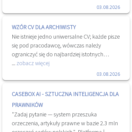
udostępnianiu dokumentów online. Dzięki
03.08.2026
digitalizacji można również dokonać analizy
oryginałów materiałów archiwalnych na
WZÓR CV DLA ARCHIWISTY
podstawie wysokiej jakości kopii cyfrowych,
Nie istnieje jedno uniwersalne CV; każde pisze
które pozwalają na dotarcie do informacji
się pod pracodawcę, wówczas należy
niedostępnych dla ludzkich zmysłów przy
ograniczyć się do najbardziej istotnych
badaniu oryginału. [...] " Digitalizacja | NAC
informacji, dobre CV powinno zmieścić się na
...
zobacz więcej
jednej kartce A4. Katalog informacji
03.08.2026
niezbądnych pracodawcy określa Kodeks
Pracy, natomiast kwalifikacje archiwisty
CASEBOX AI - SZTUCZNA INTELIGENCJA DLA
definiuje Rozp. Ministra Kultury Zawód
PRAWNIKÓW
archiwisty (1)-47-98.pdf - Dysk Google Wśród
"Zadaj pytanie — system przeszuka
najważniejszych kwalifikacji współcześnie
orzeczenia, artykuły prawne w bazie 2.3 mln
należy wymienić dodatkowo EZD, DLT,
orzeczeń sądów polskich." Platforma |