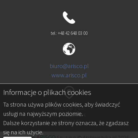
tel.: +48 42 648 03 00
biuro@arisco.pl
www.arisco.pl
Informacje o plikach cookies
Ta strona używa plików cookies, aby świadczyć
ARISCO Sp. z o.o.
usługi na najwyższym poziomie.
al. Kościuszki 134
Dalsze korzystanie ze strony oznacza, że zgadzasz
90-029 Łódź
się na ich użycie.
A
RISCO
Powered by
Sp. z o.o.© Archiwistyka.pl 2026.