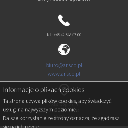
tel.: +48 42 648 03 00
biuro@arisco.pl
www.arisco.pl
Informacje o plikach cookies
Ta strona używa plików cookies, aby świadczyć
ARISCO Sp. z o.o.
usługi na najwyższym poziomie.
al. Kościuszki 134
Dalsze korzystanie ze strony oznacza, że zgadzasz
90-029 Łódź
się na ich użycie.