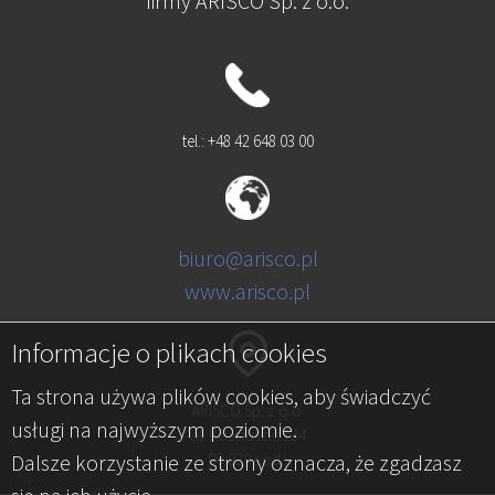
firmy ARISCO Sp. z o.o.
tel.: +48 42 648 03 00
biuro@arisco.pl
www.arisco.pl
Informacje o plikach cookies
Ta strona używa plików cookies, aby świadczyć
ARISCO Sp. z o.o.
usługi na najwyższym poziomie.
al. Kościuszki 134
Dalsze korzystanie ze strony oznacza, że zgadzasz
90-029 Łódź