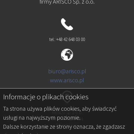
firmy ARISCO Sp. z o.o.
tel.: +48 42 648 03 00
biuro@arisco.pl
www.arisco.pl
Informacje o plikach cookies
Ta strona używa plików cookies, aby świadczyć
ARISCO Sp. z o.o.
usługi na najwyższym poziomie.
al. Kościuszki 134
Dalsze korzystanie ze strony oznacza, że zgadzasz
90-029 Łódź