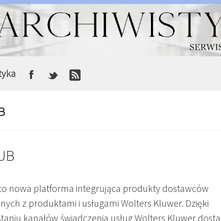
tyka
B
UB
to nowa platforma integrująca produkty dostawców
nych z produktami i usługami Wolters Kluwer. Dzięki
taniu kanałów świadczenia usług Wolters Kluwer dost