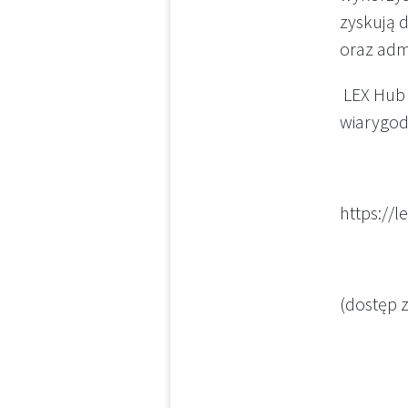
zyskują 
oraz admi
LEX Hub t
wiarygod
https://l
(dostęp z