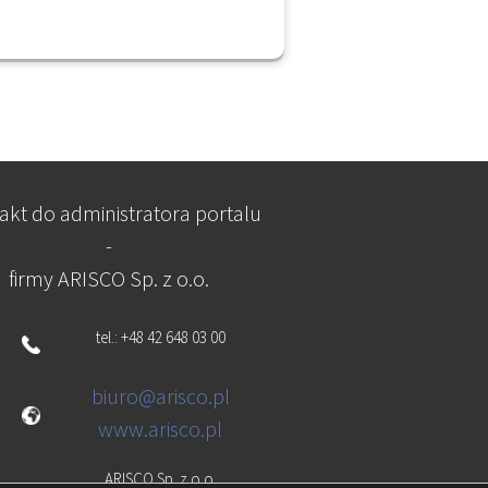
akt do administratora portalu
-
firmy ARISCO Sp. z o.o.
tel.: +48 42 648 03 00
biuro@arisco.pl
www.arisco.pl
ARISCO Sp. z o.o.