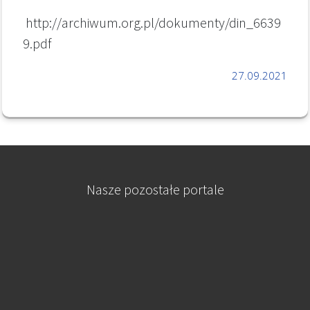
http://archiwum.org.pl/dokumenty/din_6639
9.pdf
27.09.2021
Nasze pozostałe portale