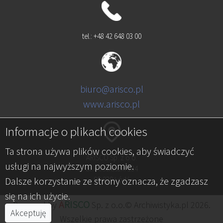
tel.: +48 42 648 03 00
biuro@arisco.pl
www.arisco.pl
Informacje o plikach cookies
Ta strona używa plików cookies, aby świadczyć
ARISCO Sp. z o.o.
usługi na najwyższym poziomie.
al. Kościuszki 134
Dalsze korzystanie ze strony oznacza, że zgadzasz
90-029 Łódź
się na ich użycie.
A
RISCO
Powered by
Sp. z o.o.© Archiwistyka.pl 2026.
Akceptuję
Wszelkie prawa zastrzeżone