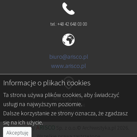
tel.: +48 42 648 03 00
biuro@arisco.pl
www.arisco.pl
Informacje o plikach cookies
Ta strona używa plików cookies, aby świadczyć
ARISCO Sp. z o.o.
usługi na najwyższym poziomie.
al. Kościuszki 134
Dalsze korzystanie ze strony oznacza, że zgadzasz
90-029 Łódź
się na ich użycie.
A
RISCO
Powered by
Sp. z o.o.© Archiwistyka.pl 2026.
Akceptuję
Wszelkie prawa zastrzeżone