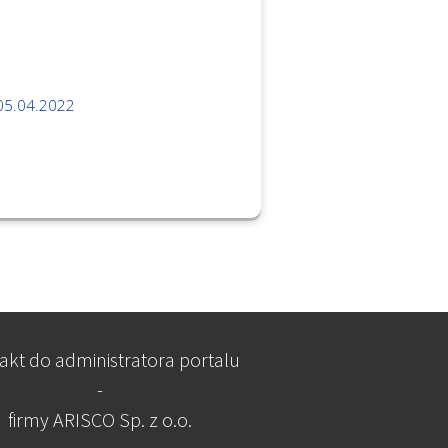
05.04.2022
akt do administratora portalu
-
firmy ARISCO Sp. z o.o.