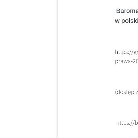
Baromet
w
polsk
https://
prawa-20
(dostęp z
https://