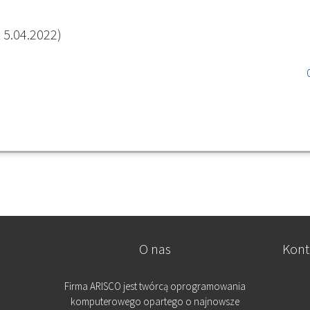
 5.04.2022)
O nas
Kont
Firma ARISCO jest twórcą oprogramowania
komputerowego opartego o najnowsze