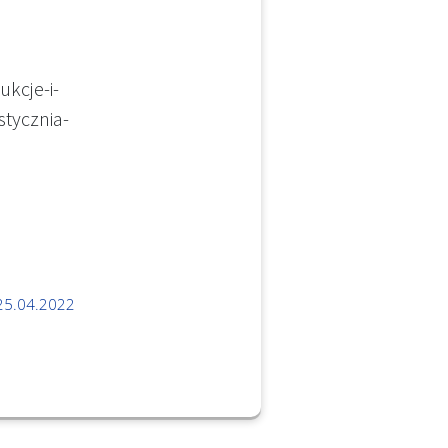
kcje-i-
tycznia-
25.04.2022