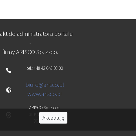
akt do administratora portalu
-
firmy ARISCO Sp. z o.o.
tel.: +48 42 648 03 00
biuro@arisco.pl
www.arisco.pl
ARISCO Sp. z o.o.
al. Kościuszki 134
Akceptuję
90-029 Łódź