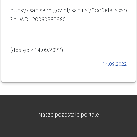
https://isap.sejm.gov.pl/isap.nsf/DocDetails.xsp
?id=WDU20060980680
(dostęp z 14.09.2022)
14.09.2022
Nasze pozostałe portale