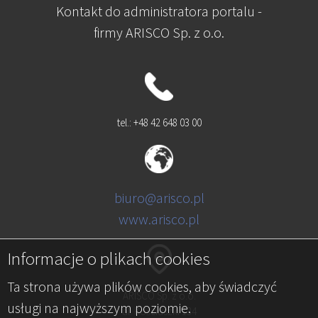
Kontakt do administratora portalu -
firmy ARISCO Sp. z o.o.
tel.: +48 42 648 03 00
biuro@arisco.pl
www.arisco.pl
Informacje o plikach cookies
Ta strona używa plików cookies, aby świadczyć
ARISCO Sp. z o.o.
usługi na najwyższym poziomie.
al. Kościuszki 134