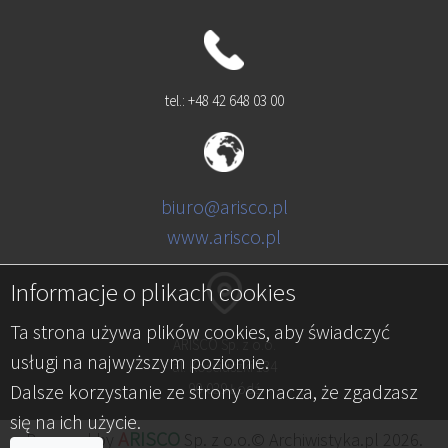
tel.: +48 42 648 03 00
biuro@arisco.pl
www.arisco.pl
Informacje o plikach cookies
Ta strona używa plików cookies, aby świadczyć
ARISCO Sp. z o.o.
usługi na najwyższym poziomie.
al. Kościuszki 134
Dalsze korzystanie ze strony oznacza, że zgadzasz
90-029 Łódź
się na ich użycie.
A
RISCO
Powered by
Sp. z o.o.© Archiwistyka.pl 2026.