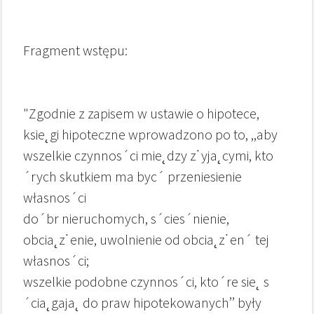
Fragment wstępu:
"Zgodnie z zapisem w ustawie o hipotece,
ksie˛gi hipoteczne wprowadzono po to, ,,aby
wszelkie czynnos´ci mie˛dzy z˙yja˛cymi, kto
´rych skutkiem ma byc´ przeniesienie
własnos´ci
do´br nieruchomych, s´cies´nienie,
obcia˛z˙enie, uwolnienie od obcia˛z˙en´ tej
własnos´ci;
wszelkie podobne czynnos´ci, kto´re sie˛ s
´cia˛gaja˛ do praw hipotekowanych’’ były