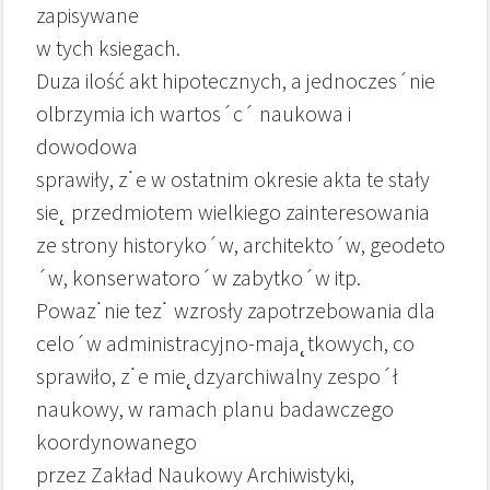
zapisywane
w tych ksiegach.
Duza ilość akt hipotecznych, a jednoczes´nie
olbrzymia ich wartos´c´ naukowa i
dowodowa
sprawiły, z˙e w ostatnim okresie akta te stały
sie˛ przedmiotem wielkiego zainteresowania
ze strony historyko´w, architekto´w, geodeto
´w, konserwatoro´w zabytko´w itp.
Powaz˙nie tez˙ wzrosły zapotrzebowania dla
celo´w administracyjno-maja˛tkowych, co
sprawiło, z˙e mie˛dzyarchiwalny zespo´ł
naukowy, w ramach planu badawczego
koordynowanego
przez Zakład Naukowy Archiwistyki,