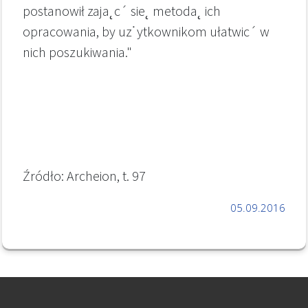
postanowił zaja˛c´ sie˛ metoda˛ ich
opracowania, by uz˙ytkownikom ułatwic´ w
nich poszukiwania."
Źródło: Archeion, t. 97
05.09.2016