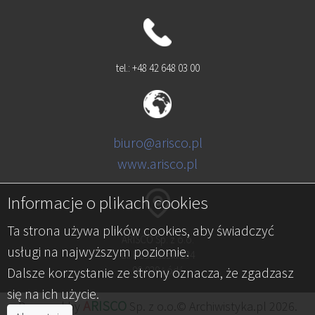
tel.: +48 42 648 03 00
biuro@arisco.pl
www.arisco.pl
Informacje o plikach cookies
Ta strona używa plików cookies, aby świadczyć
ARISCO Sp. z o.o.
usługi na najwyższym poziomie.
al. Kościuszki 134
Dalsze korzystanie ze strony oznacza, że zgadzasz
90-029 Łódź
się na ich użycie.
A
RISCO
Powered by
Sp. z o.o.© Archiwistyka.pl 2026.