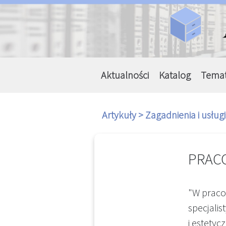
Aktualności
Katalog
Tema
Artykuły >
Zagadnienia i usług
PRAC
"W praco
specjali
i estetyc