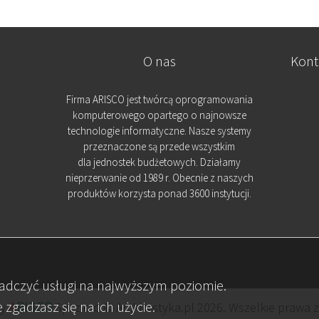
O nas
Kont
Firma ARISCO jest twórcą oprogramowania
komputerowego opartego o najnowsze
technologie informatyczne. Nasze systemy
przeznaczone są przede wszystkim
dla jednostek budżetowych. Działamy
nieprzerwanie od 1989 r. Obecnie z naszych
produktów korzysta ponad 3600 instytucji.
iadczyć usługi na najwyższym poziomie.
 zgadzasz się na ich użycie.
A
RISCO
by
Sp. z o.o.© Archiwistyka.pl 2026. Wszelkie prawa 