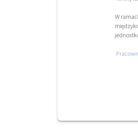
W ramach
międzyko
jednostko
Pracown