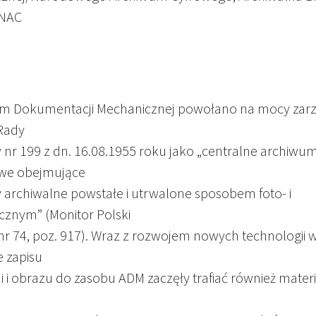
 NAC
m Dokumentacji Mechanicznej powołano na mocy zar
Rady
w nr 199 z dn. 16.08.1955 roku jako „centralne archiwu
we obejmujące
y archiwalne powstałe i utrwalone sposobem foto- i
icznym” (Monitor Polski
 nr 74, poz. 917). Wraz z rozwojem nowych technologii 
e zapisu
i i obrazu do zasobu ADM zaczęły trafiać również materi