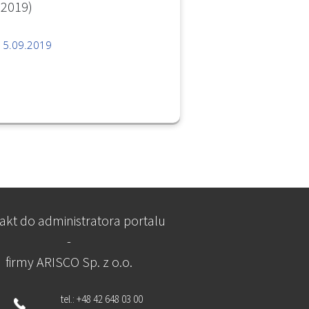
9)
15.09.2019
akt do administratora portalu
-
firmy ARISCO Sp. z o.o.
tel.: +48 42 648 03 00