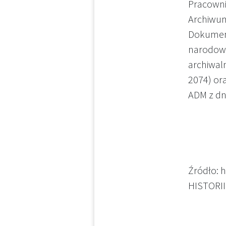
Pracowni
Archiwu
Dokument
narodow
archiwaln
2074) ora
ADM z dni
Źródło: 
HISTORI