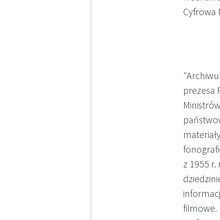
Cyfrowa
"Archiwu
prezesa 
Ministró
państwo
materiał
fonograf
z 1955 r.
dziedzini
informacj
filmowe.