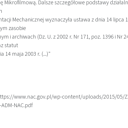
ę Mikrofilmową. Dalsze szczegółowe podstawy działaln
m
acji Mechanicznej wyznaczyła ustawa z dnia 14 lipca 1
ym zasobie
ym i archiwach (Dz. U. z 2002 r. Nr 171, poz. 1396 i Nr 2
z statut
a 14 maja 2003 r. (...)"
https://www.nac.gov.pl/wp-content/uploads/2015/05/
I-ADM-NAC.pdf