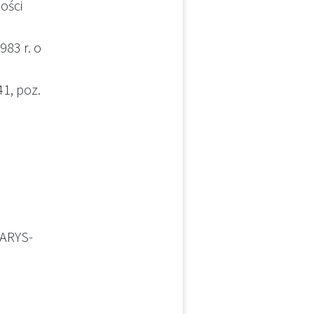
ości
983 r. o
41, poz.
ZARYS-