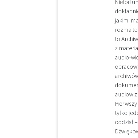
Niefortun
dokładni
jakimi m
rozmaite
to Archi
z materi
audio-wi
opracow
archiwów
dokumen
audiowiz
Pierwszy
tylko jed
oddział –
Dźwiękow