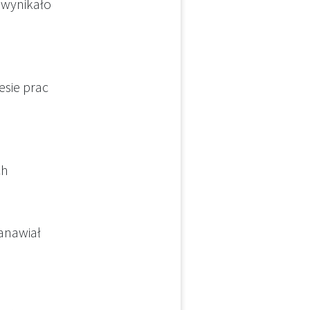
e wynikało
esie prac
ch
anawiał