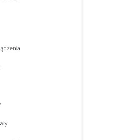
ządzenia
m
w
ały