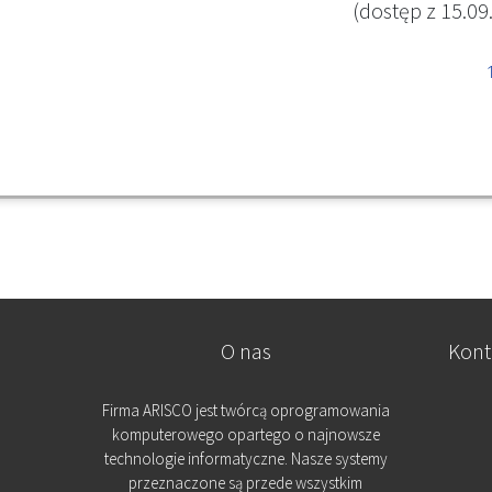
ostęp z 15.09.201
O nas
Kont
Firma ARISCO jest twórcą oprogramowania
komputerowego opartego o najnowsze
technologie informatyczne. Nasze systemy
przeznaczone są przede wszystkim