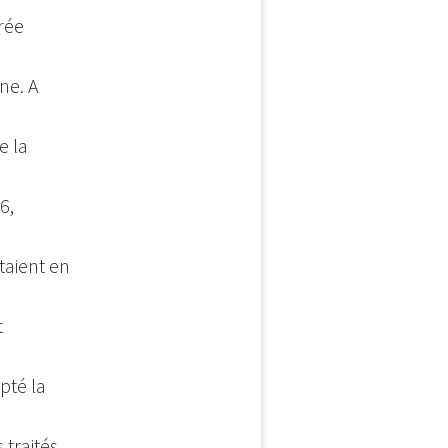
arée
ïne. A
e la
6,
taient en
t
pté la
 traités