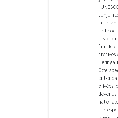
l’UNESCO,
conjointe
la Finlan
cette occa
savoir qu
famille d
archives 
Heringa 1
Otterspee
entier da
privées, 
devenus 
nationale
corresp
privée de