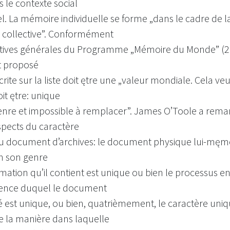
 le contexte social
el. La mémoire individuelle se forme „dans le cadre de l
collective”. Conformément
ctives générales du Programme „Mémoire du Monde” (2
t proposé
scrite sur la liste doit ętre une „valeur mondiale. Cela veu
oit ętre: unique
enre et impossible à remplacer”. James O’Toole a rem
spects du caractère
u document d’archives: le document physique lui-męm
n son genre
rmation qu’il contient est unique ou bien le processus e
ence duquel le document
é est unique, ou bien, quatrièmement, le caractère uni
e la manière dans laquelle