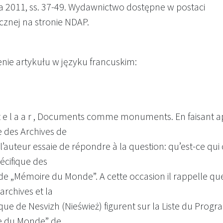
 2011, ss. 37-49. Wydawnictwo dostępne w postaci
cznej na stronie NDAP.
enie artykułu w języku francuskim:
 t e l a a r , Documents comme monuments. En faisant a
e des Archives de
 l’auteur essaie de répondre à la question: qu’est-ce qui
écifique des
de „Mémoire du Monde”. A cette occasion il rappelle qu
archives et la
que de Nesvizh (Nieśwież) figurent sur la Liste du Pro
e du Monde” de