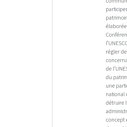
commun”
particip
patrimoi
élaborée 
Conféren
l’UNESCO 
régler d
concernan
de l’UNE
du patri
une part
national 
détruire 
administr
concept 