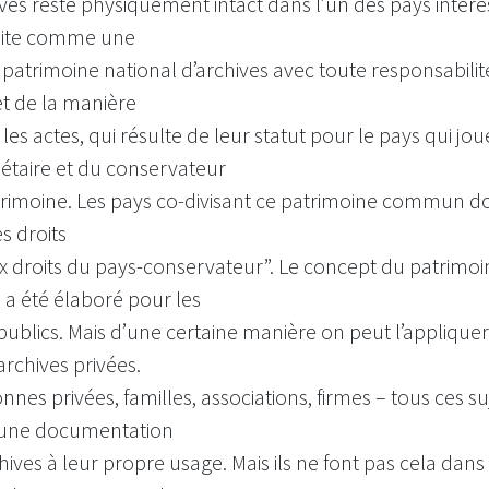
ves reste physiquement intact dans l’un des pays intér
raite comme une
 patrimoine national d’archives avec toute responsabilit
et de la manière
r les actes, qui résulte de leur statut pour le pays qui jo
iétaire et du conservateur
trimoine. Les pays co-divisant ce patrimoine commun d
es droits
x droits du pays-conservateur”. Le concept du patrimoi
 été élaboré pour les
publics. Mais d’une certaine manière on peut l’appliquer
archives privées.
nnes privées, familles, associations, firmes – tous ces su
 une documentation
chives à leur propre usage. Mais ils ne font pas cela dans 