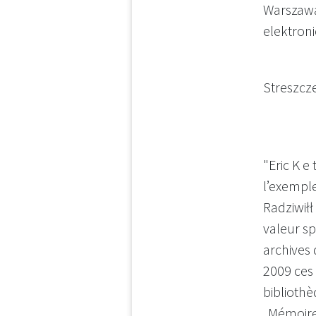
Warszawa
elektroni
Streszcz
"Eric K e
l’exempl
Radziwiłł
valeur sp
archives 
2009 ces 
bibliothè
„Mémoir