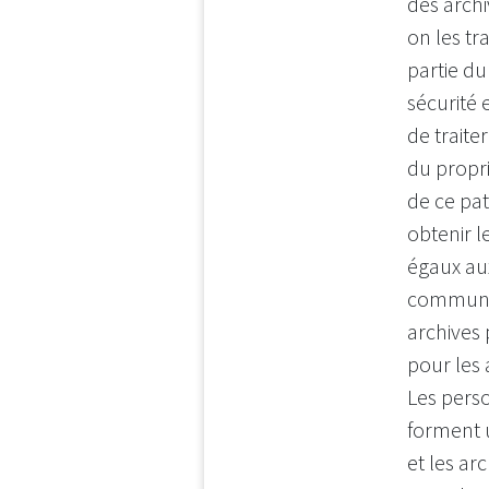
des archi
on les t
partie du
sécurité 
de traite
du propr
de ce pa
obtenir l
égaux au
commun a
archives 
pour les 
Les perso
forment
et les ar