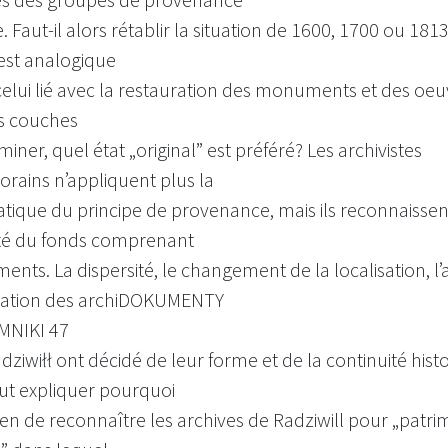
e. Faut-il alors rétablir la situation de 1600, 1700 ou 181
est analogique
lui lié avec la restauration des monuments et des oeuv
s couches
iminer, quel état „original” est préféré? Les archivistes
rains n’appliquent plus la
atique du principe de provenance, mais ils reconnaissen
cité du fonds comprenant
ents. La dispersité, le changement de la localisation, l
bération des archiDOKUMENTY
MNIKI 47
dziwiłł ont décidé de leur forme et de la continuité hist
faut expliquer pourquoi
 bien de reconnaître les archives de Radziwill pour „patr