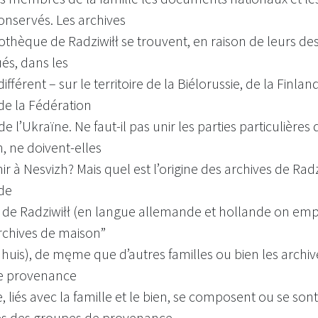
onservés. Les archives
liothèque de Radziwiłł se trouvent, en raison de leurs des
és, dans les
ifférent – sur le territoire de la Biélorussie, de la Finlan
 de la Fédération
de l’Ukraïne. Ne faut-il pas unir les parties particulières 
n, ne doivent-elles
ir à Nesvizh? Mais quel est l’origine des archives de Radz
 de
le de Radziwiłł (en langue allemande et hollande on em
rchives de maison”
huis), de męme que d’autres familles ou bien les archiv
de provenance
e, liés avec la famille et le bien, se composent ou se son
s des groupes de provenance