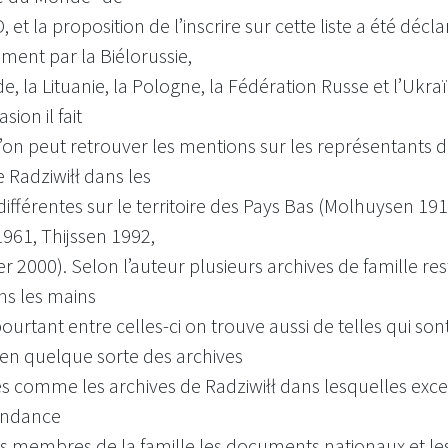
 et la proposition de l’inscrire sur cette liste a été décl
ment par la Biélorussie,
de, la Lituanie, la Pologne, la Fédération Russe et l’Ukra
sion il fait
’on peut retrouver les mentions sur les représentants d
e Radziwiłł dans les
différentes sur le territoire des Pays Bas (Molhuysen 191
961, Thijssen 1992,
r 2000). Selon l’auteur plusieurs archives de famille res
ns les mains
pourtant entre celles-ci on trouve aussi de telles qui son
en quelque sorte des archives
s comme les archives de Radziwiłł dans lesquelles exce
ondance
s membres de la famille les documents nationaux et les