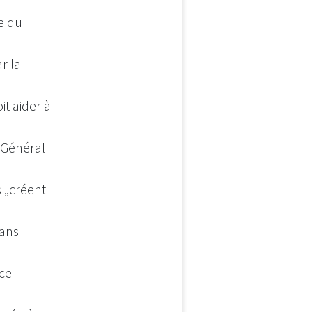
e du
r la
t aider à
r Général
 „créent
sans
 ce