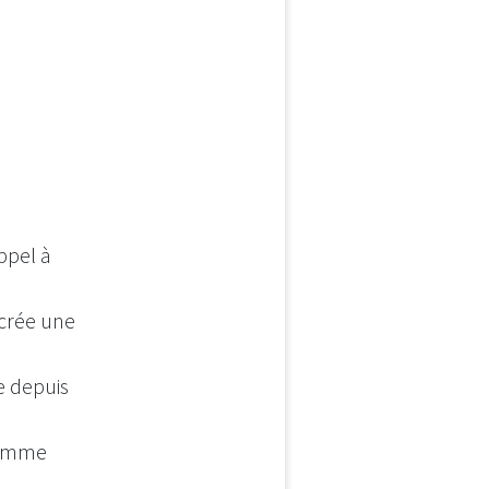
ppel à
 crée une
e depuis
gramme