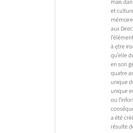
mais dans
et cultur
mémoire 
aux Dire
l’élémen
à ętre in
qu’elle d
en son g
quatre a
unique d
unique e
ou l’info
conséqu
a été cré
résulte d