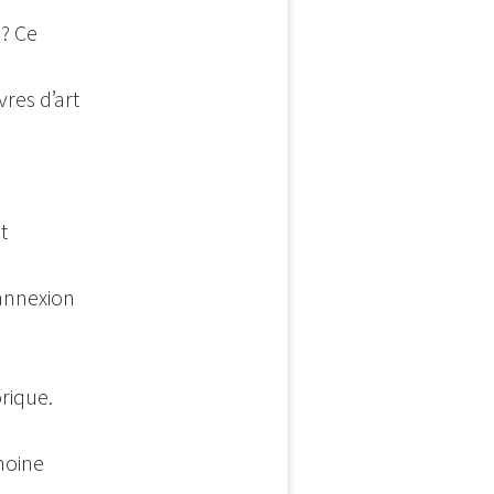
3? Ce
res d’art
t
’annexion
orique.
imoine