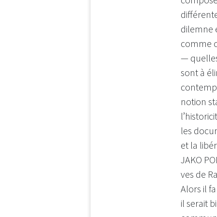
différent
dilemne 
comme ce
— quelle
sont à él
contempo
notion st
l’histori
les docum
et la li
JAKO PO
ves de Ra
Alors il 
il serait