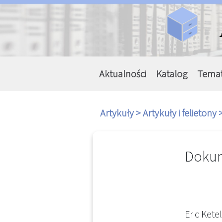
Aktualności
Katalog
Tema
Artykuły >
Artykuły i felietony 
Dokum
Eric Kete