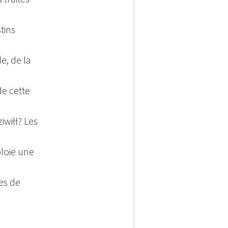
tins
de, de la
de cette
iwiłł? Les
ploie une
es de
t