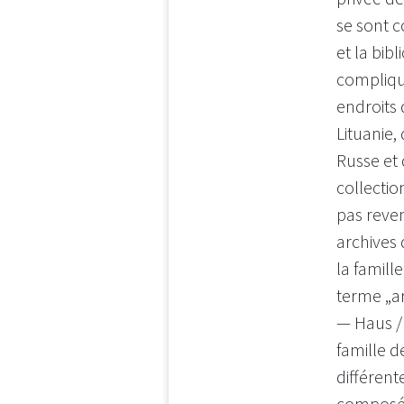
se sont c
et la bib
compliqu
endroits d
Lituanie,
Russe et 
collectio
pas reven
archives
la famil
terme „a
— Haus / 
famille 
différent
composé