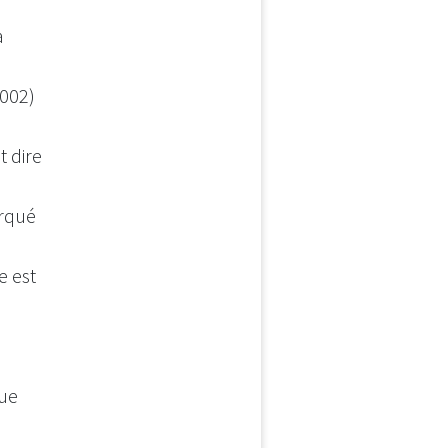
a
002)
t dire
arqué
e est
n
que