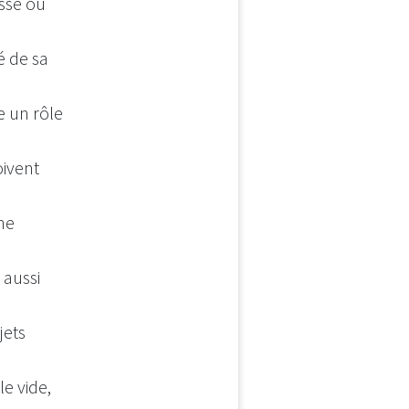
essé où
é de sa
ue un rôle
oivent
ne
 aussi
jets
le vide,