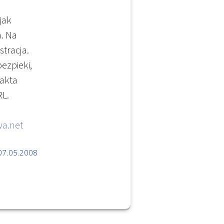
jak
. Na
stracja.
bezpieki,
 akta
RL.
a.net
07.05.2008