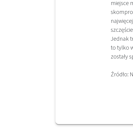
miejsce 
skomprom
najwięce
szczęście
Jednak tr
to tylko
zostały s
Źródło: N