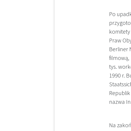
Po upadk
przygoto
komitety
Praw Obyw
Berliner
filmową,
tys. wor
1990 r. 
Staatssi
Republik
nazwa In
Na zakoń