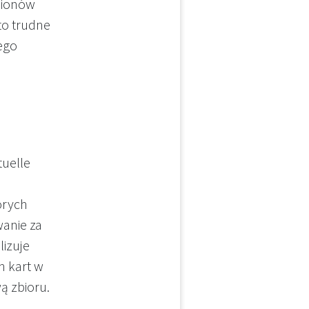
ilionów
to trudne
ego
tuelle
órych
anie za
izuje
ch kart w
ą zbioru.