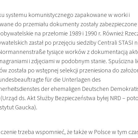
u systemu komunistycznego zapakowane w worki i
wane do przemiału dokumenty zostały zabezpieczone
 obywatelskie na przełomie 1989 i 1990 r. Również Rzec
atelskich zastał po przejęciu siedziby Centrali STASI 
 Normannenstraße tysiące worków z dokumentacją ak
 nagraniami i zdjęciami w podobnym stanie. Spuścizna l
ków została po wstępnej selekcji przeniesiona do założ
Bundesbeauftragte für die Unterlagen des
cherheitsdienstes der ehemaligen Deutschen Demokrat
 (Urząd ds. Akt Służby Bezpieczeństwa byłej NRD – pot
stytut Gaucka).
czenie trzeba wspomnieć, że także w Polsce w tym czas