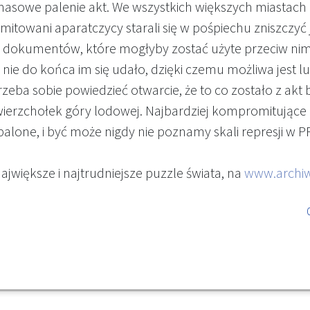
masowe palenie akt. We wszystkich większych miastach
itowani aparatczycy starali się w pośpiechu zniszczyć 
j dokumentów, które mogłyby zostać użyte przeciw nim
 nie do końca im się udało, dzięki czemu możliwa jest lu
zeba sobie powiedzieć otwarcie, że to co zostało z akt 
 wierzchołek góry lodowej. Najbardziej kompromitujące
palone, i być może nigdy nie poznamy skali represji w P
ajwiększe i najtrudniejsze puzzle świata, na
www.archiw