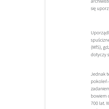
archiwis
się uporz
Uporządk
spuścizn
(MfS), g
dotyczy 
Jednak t
pokoleń 
zadaniem
bowiem o
700 lat. 