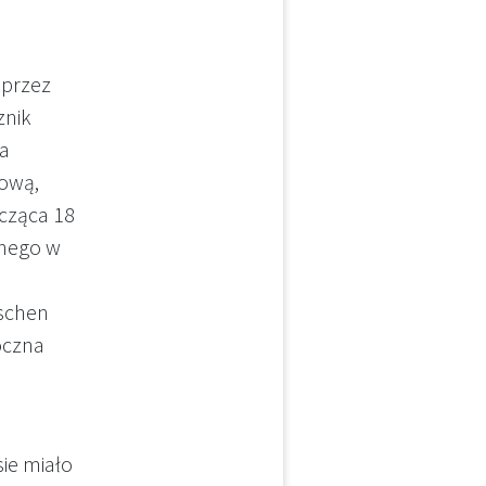
 przez
znik
na
tową,
icząca 18
onego w
ischen
oczna
ie miało