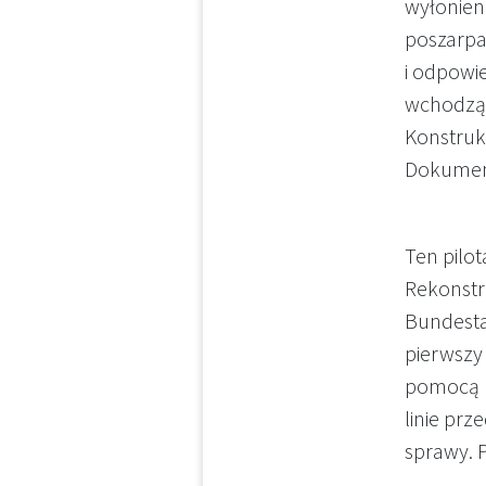
wyłonieni
poszarpa
i odpowi
wchodzą 
Konstrukt
Dokumen
Ten pilo
Rekonstru
Bundesta
pierwszy
pomocą k
linie prz
sprawy. P