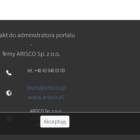
akt do administratora portalu
-
firmy ARISCO Sp. z o.o.
tel.: +48 42 648 03 00
biuro@arisco.pl
www.arisco.pl
ARISCO Sp. z o.o.
al. Kościuszki 134
Akceptuję
90-029 Łódź