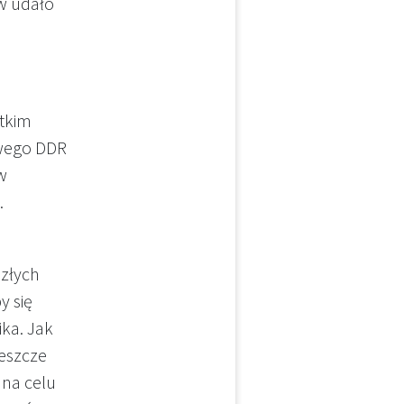
w udało
tkim
owego DDR
w
.
szłych
y się
ika. Jak
eszcze
 na celu