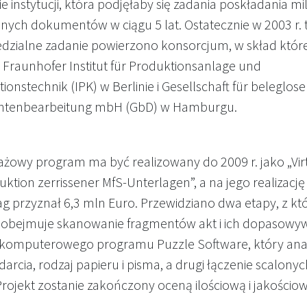
e instytucji, która podjęłaby się zadania poskładania m
nych dokumentów w ciągu 5 lat. Ostatecznie w 2003 r. 
edzialne zadanie powierzono konsorcjum, w skład któr
Fraunhofer Institut für Produktionsanlage und
ionstechnik (IPK) w Berlinie i Gesellschaft für beleglose
tenbearbeitung mbH (GbD) w Hamburgu.
tażowy program ma być realizowany do 2009 r. jako „Vir
ktion zerrissener MfS-Unterlagen”, a na jego realizację
g przyznał 6,3 mln Euro. Przewidziano dwa etapy, z kt
 obejmuje skanowanie fragmentów akt i ich dopasowyw
omputerowego programu Puzzle Software, który anal
edarcia, rodzaj papieru i pisma, a drugi łączenie scalony
rojekt zostanie zakończony oceną ilościową i jakościow