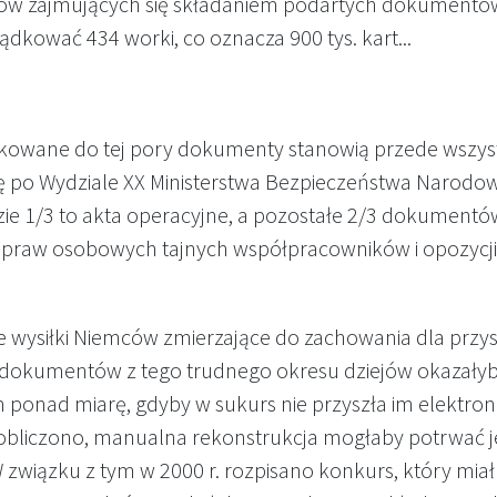
tów zajmujących się składaniem podartych dokumentó
ądkować 434 worki, co oznacza 900 tys. kart...
owane do tej pory dokumenty stanowią przede wszys
ę po Wydziale XX Ministerstwa Bezpieczeństwa Narod
dzie 1/3 to akta operacyjne, a pozostałe 2/3 dokumentó
spraw osobowych tajnych współpracowników i opozycji
e wysiłki Niemców zmierzające do zachowania dla przy
dokumentów z tego trudnego okresu dziejów okazałyb
 ponad miarę, gdyby w sukurs nie przyszła im elektron
bliczono, manualna rekonstrukcja mogłaby potrwać j
W związku z tym w 2000 r. rozpisano konkurs, który miał