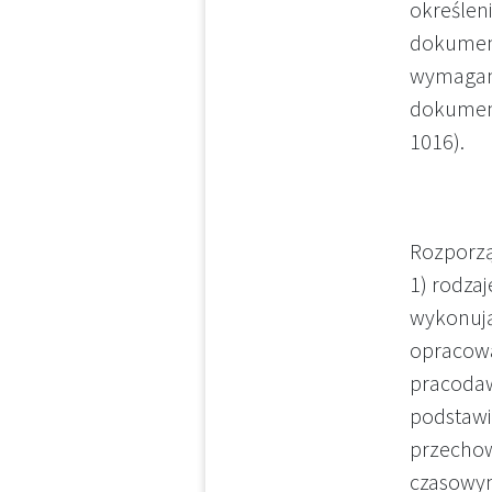
określen
dokument
wymagany
dokument
1016).
Rozporzą
1) rodza
wykonują
opracowa
pracodaw
podstawi
przechow
czasowym