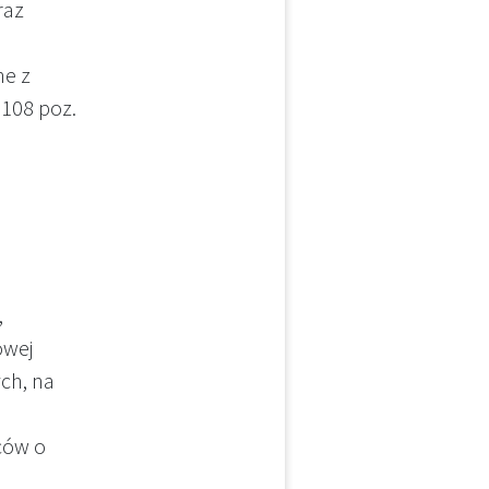
raz
ne z
108 poz.
,
owej
ch, na
ców o