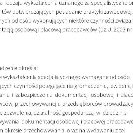
ia rodzaju wykształcenia uznanego za specjalistyczne o
ów potwierdzających posiadanie praktyki zawodowej,
ch od osób wykonujących niektóre czynności związa
acją osobową i płacową pracodawców (Dz.U. 2003 nr 
dzenie określa:
je wykształcenia specjalistycznego wymagane od osób
cych czynności polegające na gromadzeniu, ewidencji
niu i zabezpieczeniu dokumentacji osobowej i płac
ców, przechowywanej u przedsiębiorców prowadzący
e zezwolenia, działalność gospodarczą w dziedzinie
ywania dokumentacji osobowej i płacowej pracodaw
 okresie przechowywania, oraz na wydawaniu z tej