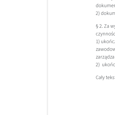
dokumenta
2) dokum
§ 2. Za 
czynności
1) ukońc
zawodowy
zarządza
2) ukońc
Cały tek