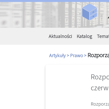
Aktualności
Katalog
Tema
Rozporzą
Artykuły >
Prawo >
Rozpor
czerwc
Rozporząd