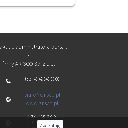
akt do administratora portalu
-
firmy ARISCO Sp. z o.o.
tel.: +48 42 648 03 00
biuro@arisco.pl
www.arisco.pl
ARISCO Sp. z o.o.
al. Kościuszki 134
Akceptuję