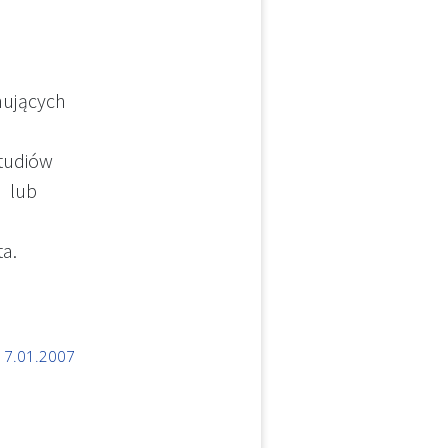
nujących
studiów
a lub
ta.
17.01.2007