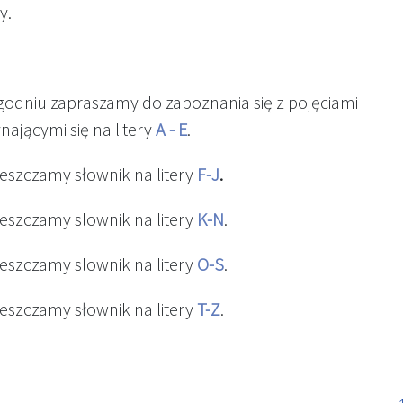
y.
godniu zapraszamy do zapoznania się z pojęciami
ającymi się na litery
A - E
.
ieszczamy słownik na litery
F-J
.
ieszczamy slownik na litery
K-N
.
ieszczamy slownik na litery
O-S
.
ieszczamy słownik na litery
T-Z
.