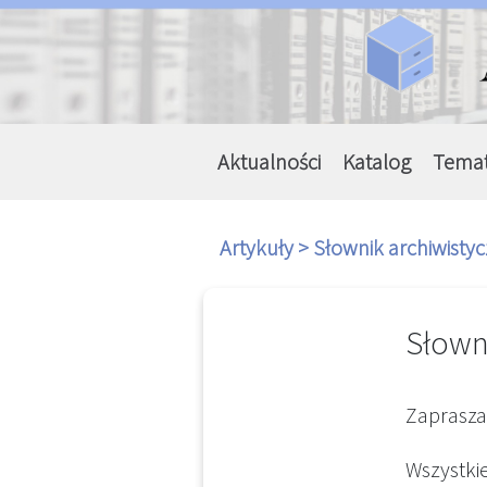
Aktualności
Katalog
Tema
Artykuły >
Słownik archiwisty
Słown
Zaprasz
Wszystki