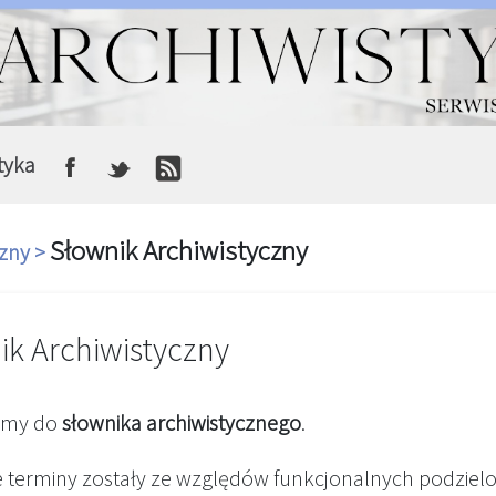
tyka
Słownik Archiwistyczny
czny >
ik Archiwistyczny
amy do
słownika archiwistycznego
.
e terminy zostały ze względów funkcjonalnych podziel