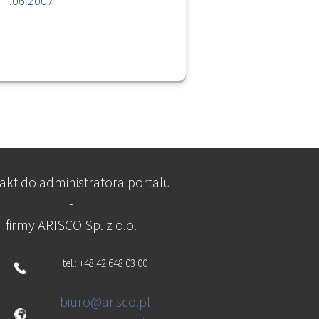
11.06.2007
akt do administratora portalu
-
firmy ARISCO Sp. z o.o.
tel.: +48 42 648 03 00
biuro@arisco.pl